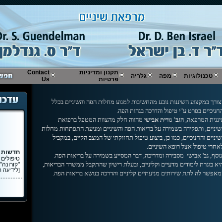
תקנון ומדיניות
Contact
טכנולוגיות
מפה
גלריה
פרטיות
Us
ורך במקצוע השיננות נובע מהחשיבות למנוע מחלות הפה והשיניים בכלל
חניכיים בפרט ע"י טיפול והדרכה בגהות הפה.
ננית המרפאה,
הגב' נורית אבישי
מהווה חלק מהצוות המטפל ברפואת
יניים, ותפקידה בשמירה על בריאות הפה והשיניים ומניעת התפתחות מחלות
יניים והחניכיים, כמו כן, ביצוע טיפול תחזוקתי של המצב הקיים, במקביל
אחרי טיפול אצל רופא השיניים.
חדשות
וסף, גב' אבישי מסבירה ומדריכה, דבר המסייע בשמירה על בריאות הפה.
טיפולים 
"קורונה"
א בוגרת לימודים מדעיים וקליניים, ובעלת רישיון שהתקבל ממשרד הבריאות,
[לידיעה 
אפשר לה לתת שירותים מניעתיים קליניים והדרכה בנושא בריאות הפה.