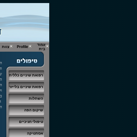
עמוד
Profile
צוות
בית
הצ
וה
שי
רפואת שיניים כללית
הש
הש
רפואת שיניים בלייזר
ול
בנ
השתלות
הי
המ
שיקום הפה
טיפולי חניכיים
אסתטיקה